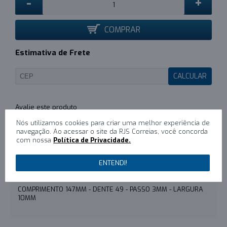
-
+
COMPRAR
Estimativa de Frete
CALCULAR
0
/
Escreva um comentário
Nós utilizamos cookies para criar uma melhor experiência de
navegação. Ao acessar o site da RJS Correias, você concorda
com nossa
Política de Privacidade.
DESCRIÇÃO
ENTENDI!
COMENTÁRIOS (0)
COMPRIMENTO 147MM - DENTE 49 - PASSO 3MM - LARGURA
10MM