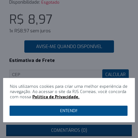
Disponibilidade:
Esgotado
R$ 8,97
1x R$8,97 sem juros
AVISE-ME QUANDO DISPONÍVEL
Estimativa de Frete
CALCULAR
Nós utilizamos cookies para criar uma melhor experiência de
navegação. Ao acessar o site da RJS Correias, você concorda
com nossa
Política de Privacidade.
0
/
Escreva um comentário
ENTENDI!
DESCRIÇÃO
COMENTÁRIOS (0)