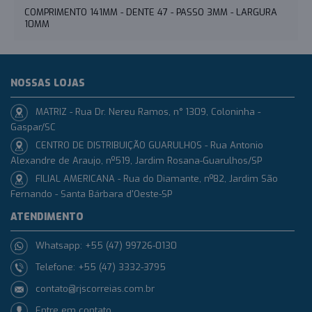
COMPRIMENTO 141MM - DENTE 47 - PASSO 3MM - LARGURA
10MM
NOSSAS LOJAS
MATRIZ - Rua Dr. Nereu Ramos, n° 1309, Coloninha -
Gaspar/SC
CENTRO DE DISTRIBUIÇÃO GUARULHOS - Rua Antonio
Alexandre de Araujo, nº519, Jardim Rosana-Guarulhos/SP
FILIAL AMERICANA - Rua do Diamante, nº82, Jardim São
Fernando - Santa Bárbara d'Oeste-SP
ATENDIMENTO
Whatsapp: +55 (47) 99726-0130
Telefone: +55 (47) 3332-3795
contato@rjscorreias.com.br
Entre em contato