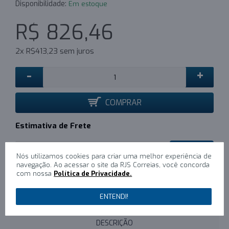
Disponibilidade:
Em estoque
R$ 826,46
2x R$413,23 sem juros
-
+
COMPRAR
Estimativa de Frete
CALCULAR
Nós utilizamos cookies para criar uma melhor experiência de
navegação. Ao acessar o site da RJS Correias, você concorda
com nossa
Política de Privacidade.
0
/
Escreva um comentário
ENTENDI!
DESCRIÇÃO