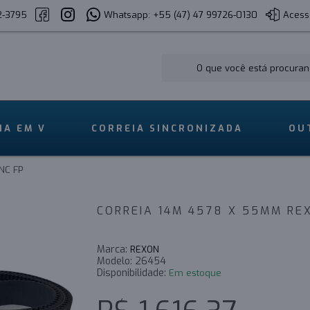
2-3795
Whatsapp: +55 (47) 47 99726-0130
Acess
IA EM V
CORREIA SINCRONIZADA
OU
NC FP
CORREIA 14M 4578 X 55MM RE
Marca:
REXON
Modelo:
26454
Disponibilidade:
Em estoque