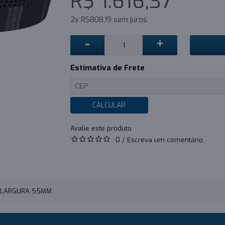
R$ 1.616,37
2x R$808,19 sem juros
-
+
Estimativa de Frete
CALCULAR
0
/
Escreva um comentário
- LARGURA 55MM