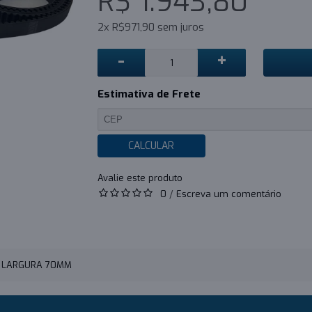
R$ 1.943,80
2x R$971,90 sem juros
-
+
Estimativa de Frete
CALCULAR
0
/
Escreva um comentário
- LARGURA 70MM