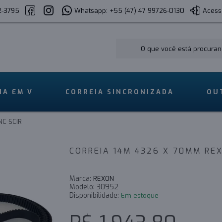
2-3795
Whatsapp: +55 (47) 47 99726-0130
Acess
IA EM V
CORREIA SINCRONIZADA
OU
C SCIR
CORREIA 14M 4326 X 70MM RE
Marca:
REXON
Modelo:
30952
Disponibilidade:
Em estoque