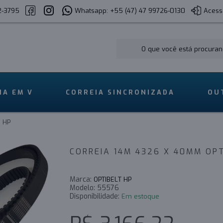
2-3795
Whatsapp: +55 (47) 47 99726-0130
Acess
IA EM V
CORREIA SINCRONIZADA
OU
 HP
CORREIA 14M 4326 X 40MM OP
Marca:
OPTIBELT HP
Modelo:
55576
Disponibilidade:
Em estoque