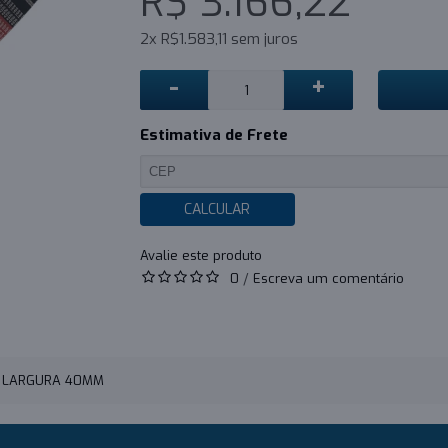
R$ 3.166,22
2x R$1.583,11 sem juros
-
+
Estimativa de Frete
CALCULAR
0
/
Escreva um comentário
- LARGURA 40MM