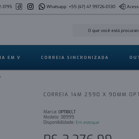
2-3795
Whatsapp: +55 (47) 47 99726-0130
Acess
IA EM V
CORREIA SINCRONIZADA
OU
A
CORREIA 14M 2590 X 90MM OP
Marca:
OPTIBELT
Modelo:
38999
Disponibilidade:
Em estoque