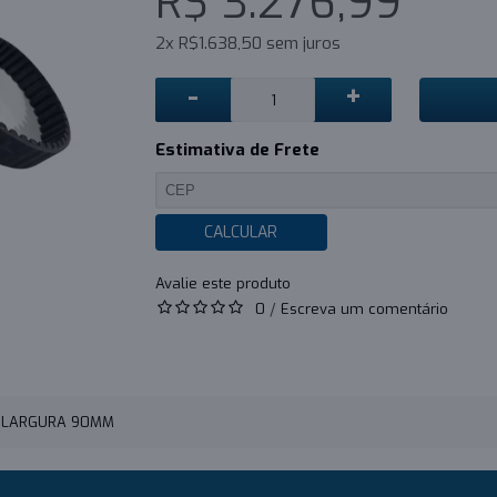
R$ 3.276,99
2x R$1.638,50 sem juros
-
+
Estimativa de Frete
CALCULAR
0
/
Escreva um comentário
- LARGURA 90MM