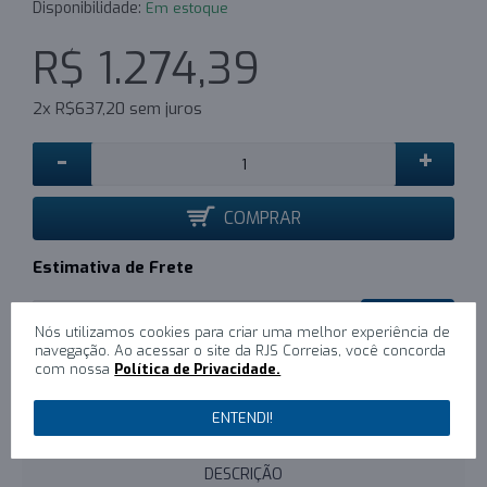
Disponibilidade:
Em estoque
R$ 1.274,39
2x R$637,20 sem juros
-
+
COMPRAR
Estimativa de Frete
CALCULAR
Nós utilizamos cookies para criar uma melhor experiência de
navegação. Ao acessar o site da RJS Correias, você concorda
com nossa
Política de Privacidade.
0
/
Escreva um comentário
ENTENDI!
DESCRIÇÃO