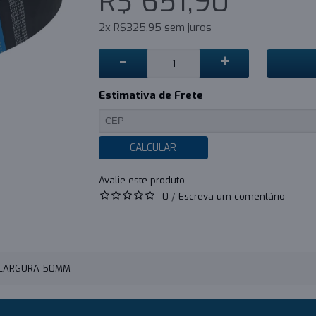
R$ 651,90
2x R$325,95 sem juros
-
+
Estimativa de Frete
CALCULAR
0
/
Escreva um comentário
- LARGURA 50MM