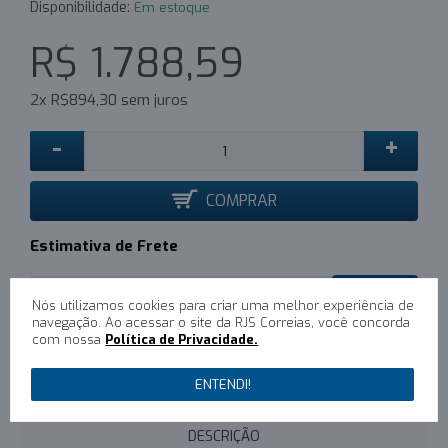
Disponibilidade:
Em estoque
R$ 1.788,59
2x R$894,30 sem juros
-
+
COMPRAR
Estimativa de Frete
CALCULAR
Nós utilizamos cookies para criar uma melhor experiência de
navegação. Ao acessar o site da RJS Correias, você concorda
com nossa
Política de Privacidade.
0
/
Escreva um comentário
ENTENDI!
DESCRIÇÃO