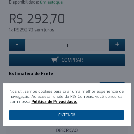
Disponibilidade:
Em estoque
R$ 292,70
1x R$292,70 sem juros
-
+
COMPRAR
Estimativa de Frete
CALCULAR
Nós utilizamos cookies para criar uma melhor experiência de
navegação. Ao acessar o site da RJS Correias, você concorda
com nossa
Política de Privacidade.
0
/
Escreva um comentário
ENTENDI!
DESCRIÇÃO