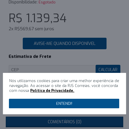
Disponibilidade:
Esgotado
R$ 1.139,34
2x R$569,67 sem juros
AVISE-ME QUANDO DISPONÍVEL
Estimativa de Frete
CALCULAR
Nós utilizamos cookies para criar uma melhor experiência de
navegação. Ao acessar o site da RJS Correias, você concorda
com nossa
Política de Privacidade.
0
/
Escreva um comentário
ENTENDI!
DESCRIÇÃO
COMENTÁRIOS (0)