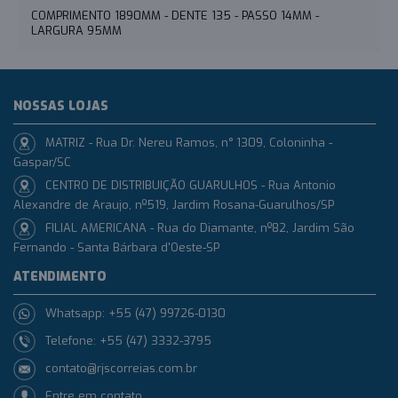
COMPRIMENTO 1890MM - DENTE 135 - PASSO 14MM -
LARGURA 95MM
NOSSAS LOJAS
MATRIZ - Rua Dr. Nereu Ramos, n° 1309, Coloninha -
Gaspar/SC
CENTRO DE DISTRIBUIÇÃO GUARULHOS - Rua Antonio
Alexandre de Araujo, nº519, Jardim Rosana-Guarulhos/SP
FILIAL AMERICANA - Rua do Diamante, nº82, Jardim São
Fernando - Santa Bárbara d'Oeste-SP
ATENDIMENTO
Whatsapp: +55 (47) 99726-0130
Telefone: +55 (47) 3332-3795
contato@rjscorreias.com.br
Entre em contato