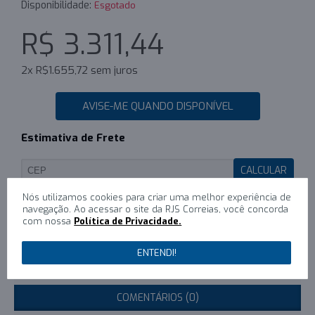
Disponibilidade:
Esgotado
R$ 3.311,44
2x R$1.655,72 sem juros
AVISE-ME QUANDO DISPONÍVEL
Estimativa de Frete
CALCULAR
Nós utilizamos cookies para criar uma melhor experiência de
navegação. Ao acessar o site da RJS Correias, você concorda
com nossa
Política de Privacidade.
0
/
Escreva um comentário
ENTENDI!
DESCRIÇÃO
COMENTÁRIOS (0)