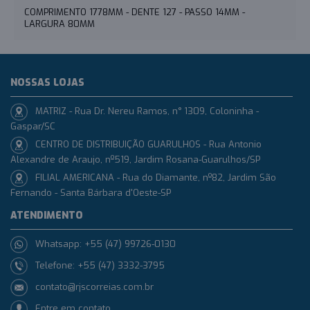
COMPRIMENTO 1778MM - DENTE 127 - PASSO 14MM -
LARGURA 80MM
NOSSAS LOJAS
MATRIZ - Rua Dr. Nereu Ramos, n° 1309, Coloninha -
Gaspar/SC
CENTRO DE DISTRIBUIÇÃO GUARULHOS - Rua Antonio
Alexandre de Araujo, nº519, Jardim Rosana-Guarulhos/SP
FILIAL AMERICANA - Rua do Diamante, nº82, Jardim São
Fernando - Santa Bárbara d'Oeste-SP
ATENDIMENTO
Whatsapp: +55 (47) 99726-0130
Telefone: +55 (47) 3332-3795
contato@rjscorreias.com.br
Entre em contato