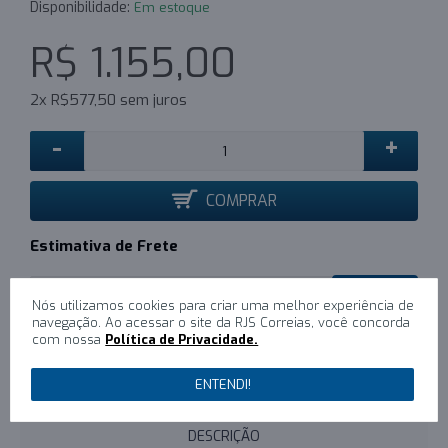
Disponibilidade:
Em estoque
R$ 1.155,00
2x R$577,50 sem juros
-
+
COMPRAR
Estimativa de Frete
CALCULAR
Nós utilizamos cookies para criar uma melhor experiência de
navegação. Ao acessar o site da RJS Correias, você concorda
com nossa
Política de Privacidade.
0
/
Escreva um comentário
ENTENDI!
DESCRIÇÃO