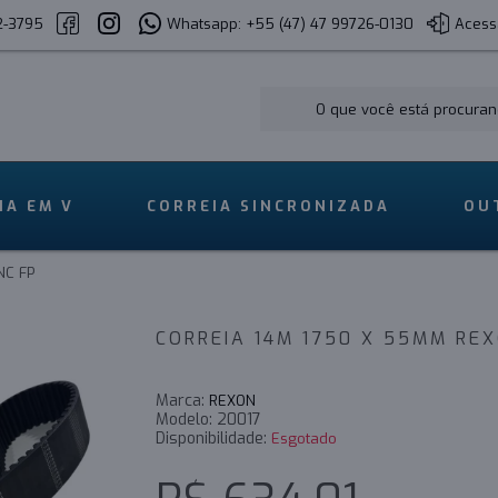
2-3795
Whatsapp: +55 (47) 47 99726-0130
Acess
IA EM V
CORREIA SINCRONIZADA
OU
NC FP
CORREIA 14M 1750 X 55MM RE
Marca:
REXON
Modelo:
20017
Disponibilidade:
Esgotado