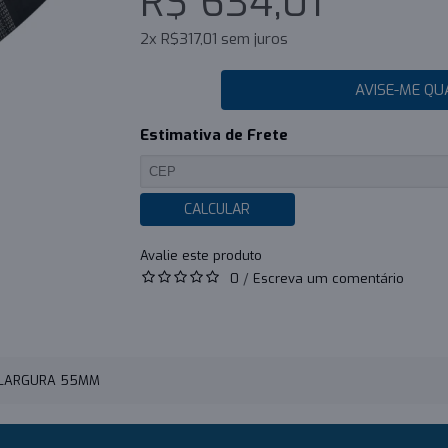
R$ 634,01
2x R$317,01 sem juros
AVISE-ME QU
Estimativa de Frete
CALCULAR
0
/
Escreva um comentário
- LARGURA 55MM