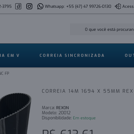
2-3795
Whatsapp: +55 (47) 47 99726-0130
Acess
IA EM V
CORREIA SINCRONIZADA
OU
NC FP
CORREIA 14M 1694 X 55MM RE
Marca:
REXON
Modelo:
20012
Disponibilidade:
Em estoque