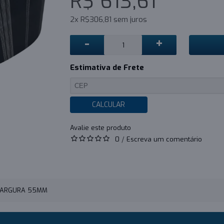
R$ 613,61
2x R$306,81 sem juros
-
+
Estimativa de Frete
CALCULAR
0
/
Escreva um comentário
 LARGURA 55MM