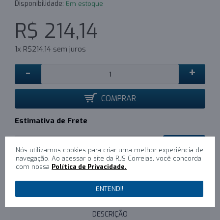
Disponibilidade:
Em estoque
R$ 214,14
1x R$214,14 sem juros
-
+
COMPRAR
Estimativa de Frete
CALCULAR
Nós utilizamos cookies para criar uma melhor experiência de
navegação. Ao acessar o site da RJS Correias, você concorda
com nossa
Política de Privacidade.
0
/
Escreva um comentário
ENTENDI!
DESCRIÇÃO