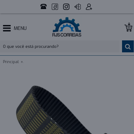
MENU
Principal
CORREIA 14M 1610 X 94MM REXON POWERSINC SCIR - INDU