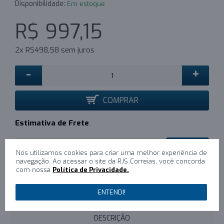
Disponibilidade:
Em estoque
R$ 997,15
2x R$498,58 sem juros
-
+
COMPRAR
Estimativa de Frete
CALCULAR
Nós utilizamos cookies para criar uma melhor experiência de
navegação. Ao acessar o site da RJS Correias, você concorda
com nossa
Política de Privacidade.
0
/
Escreva um comentário
ENTENDI!
DESCRIÇÃO