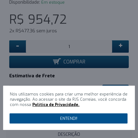
Disponibilidade:
Em estoque
R$ 954,72
2x R$477,36 sem juros
-
+
COMPRAR
Estimativa de Frete
CALCULAR
Nós utilizamos cookies para criar uma melhor experiência de
navegação. Ao acessar o site da RJS Correias, você concorda
com nossa
Política de Privacidade.
0
/
Escreva um comentário
ENTENDI!
DESCRIÇÃO