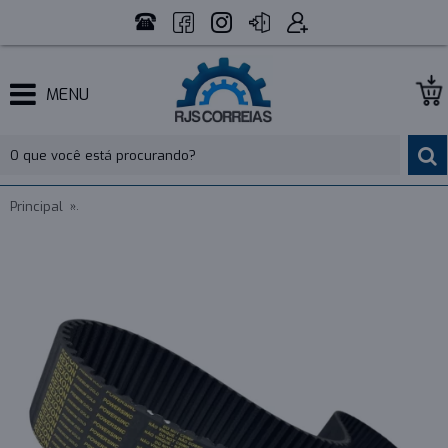
MENU
Principal
CORREIA 14M 1610 X 90MM REXON POWERSINC SCIR - INDU