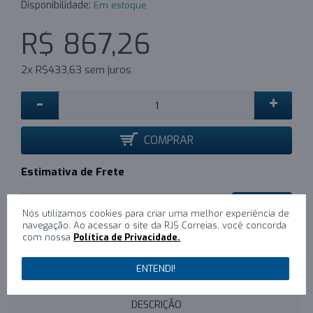
Disponibilidade:
Em estoque
R$ 867,26
2x R$433,63 sem juros
-
+
COMPRAR
Estimativa de Frete
CALCULAR
Nós utilizamos cookies para criar uma melhor experiência de
navegação. Ao acessar o site da RJS Correias, você concorda
com nossa
Política de Privacidade.
0
/
Escreva um comentário
ENTENDI!
DESCRIÇÃO