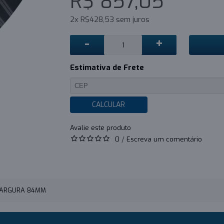
R$ 857,05
2x R$428,53 sem juros
-
+
Estimativa de Frete
CALCULAR
0
/
Escreva um comentário
 LARGURA 84MM