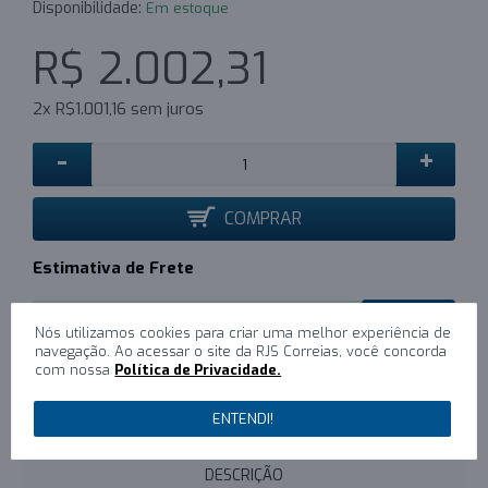
Disponibilidade:
Em estoque
R$ 2.002,31
2x R$1.001,16 sem juros
-
+
COMPRAR
Estimativa de Frete
CALCULAR
Nós utilizamos cookies para criar uma melhor experiência de
navegação. Ao acessar o site da RJS Correias, você concorda
com nossa
Política de Privacidade.
0
/
Escreva um comentário
ENTENDI!
DESCRIÇÃO