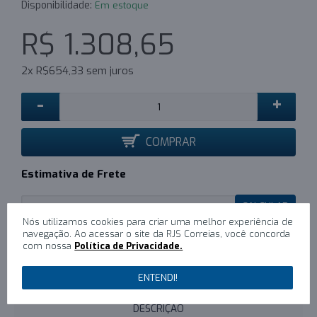
Disponibilidade:
Em estoque
R$ 1.308,65
2x R$654,33 sem juros
-
+
COMPRAR
Estimativa de Frete
CALCULAR
Nós utilizamos cookies para criar uma melhor experiência de
navegação. Ao acessar o site da RJS Correias, você concorda
com nossa
Política de Privacidade.
0
/
Escreva um comentário
ENTENDI!
DESCRIÇÃO