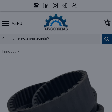
MENU
Principal
CORREIA 14M 1610 X 52MM REXON POWERSINC SCIR - INDU