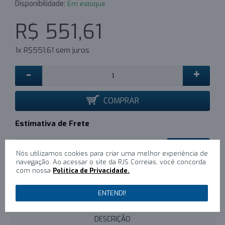
Disponibilidade:
Em estoque
R$ 551,61
1x R$551,61 sem juros
-
+
COMPRAR
Estimativa de Frete
CALCULAR
Nós utilizamos cookies para criar uma melhor experiência de
navegação. Ao acessar o site da RJS Correias, você concorda
com nossa
Política de Privacidade.
0
/
Escreva um comentário
ENTENDI!
DESCRIÇÃO