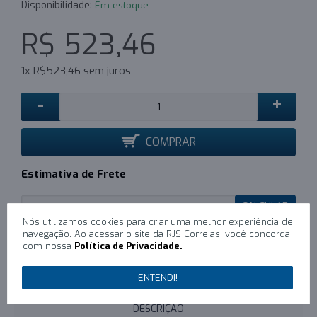
Disponibilidade:
Em estoque
R$ 523,46
1x R$523,46 sem juros
-
+
COMPRAR
Estimativa de Frete
CALCULAR
Nós utilizamos cookies para criar uma melhor experiência de
navegação. Ao acessar o site da RJS Correias, você concorda
com nossa
Política de Privacidade.
0
/
Escreva um comentário
ENTENDI!
DESCRIÇÃO