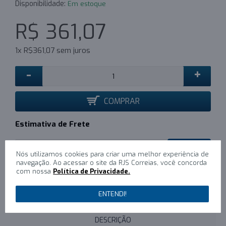
Disponibilidade:
Em estoque
R$ 361,07
1x R$361,07 sem juros
-
+
COMPRAR
Estimativa de Frete
CALCULAR
Nós utilizamos cookies para criar uma melhor experiência de
navegação. Ao acessar o site da RJS Correias, você concorda
com nossa
Política de Privacidade.
0
/
Escreva um comentário
ENTENDI!
DESCRIÇÃO