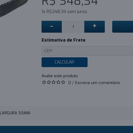
R$ 348,34
1x R$348,34 sem juros
-
+
Estimativa de Frete
CALCULAR
0
/
Escreva um comentário
- LARGURA 55MM