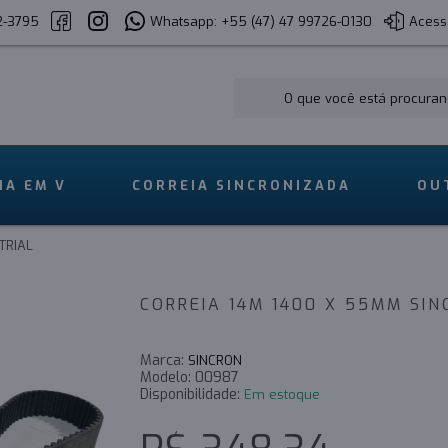
2-3795
Whatsapp: +55 (47) 47 99726-0130
Acess
IA EM V
CORREIA SINCRONIZADA
OU
TRIAL
CORREIA 14M 1400 X 55MM SIN
Marca:
SINCRON
Modelo:
00987
Disponibilidade:
Em estoque