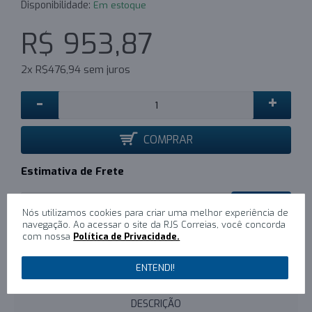
Disponibilidade:
Em estoque
R$ 953,87
2x R$476,94 sem juros
-
+
COMPRAR
Estimativa de Frete
CALCULAR
Nós utilizamos cookies para criar uma melhor experiência de
navegação. Ao acessar o site da RJS Correias, você concorda
com nossa
Política de Privacidade.
0
/
Escreva um comentário
ENTENDI!
DESCRIÇÃO