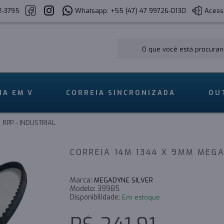
2-3795
Whatsapp: +55 (47) 47 99726-0130
Acess
IA EM V
CORREIA SINCRONIZADA
OU
RPP - INDUSTRIAL
CORREIA 14M 1344 X 9MM MEGA
Marca:
MEGADYNE SILVER
Modelo:
39985
Disponibilidade:
Em estoque