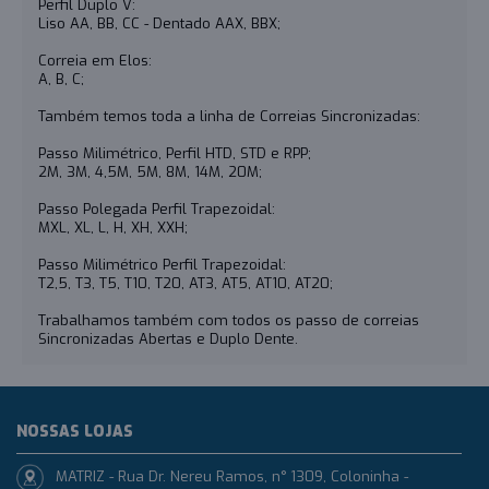
Perfil Duplo V:
Liso AA, BB, CC - Dentado AAX, BBX;
Correia em Elos:
A, B, C;
Também temos toda a linha de Correias Sincronizadas:
Passo Milimétrico, Perfil HTD, STD e RPP;
2M, 3M, 4,5M, 5M, 8M, 14M, 20M;
Passo Polegada Perfil Trapezoidal:
MXL, XL, L, H, XH, XXH;
Passo Milimétrico Perfil Trapezoidal:
T2,5, T3, T5, T10, T20, AT3, AT5, AT10, AT20;
Trabalhamos também com todos os passo de correias
Sincronizadas Abertas e Duplo Dente.
NOSSAS LOJAS
MATRIZ - Rua Dr. Nereu Ramos, n° 1309, Coloninha -