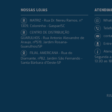
NOSSAS LOJAS
ATENDIM
MATRIZ - Rua Dr. Nereu Ramos, n°
What
1309, Coloninha - Gaspar/SC
Telef
CENTRO DE DISTRIBUIÇÃO
conta
GUARULHOS - Rua Antonio Alexandre de
Araujo, nº519, Jardim Rosana-
Entre
Guarulhos/SP
Aten
FILIAL AMERICANA - Rua do
Segunda a 
Diamante, nº82, Jardim São Fernando -
13:30 as 1
Santa Bárbara d'Oeste-SP
RJS