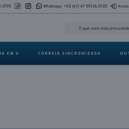
2-3795
Whatsapp: +55 (47) 47 99726-0130
Acess
IA EM V
CORREIA SINCRONIZADA
OU