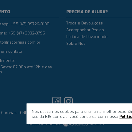
ENTO
PRECISA DE AJUDA?
Troca e Devoluções
sapp: +55 (47) 99726-0130
Acompanhar Pedido
one: +55 (47) 3332-3795
Política de Privacidade
to@rjscorreias.com.br
Sobre Nós
 em contato
dimento:
Sexta: 07:30h até 12h e das
8h
Nós utilizamos cookies para criar uma melhor experiê
 Correias - CNPJ: 03.644.322/0001-61 © 2023 Todos os direitos reserva
site da RJS Correias, você concorda com nossa
Políti
Desenvolvido por
© 2026