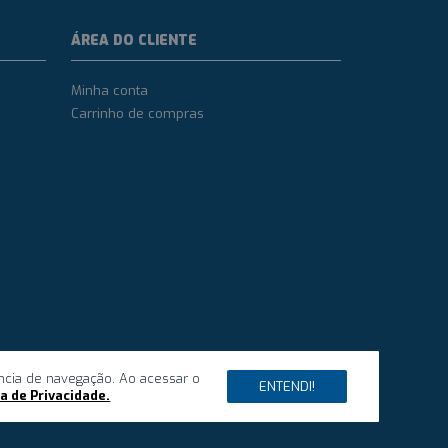
ÁREA DO CLIENTE
Minha conta
Carrinho de compras
ncia de navegação. Ao acessar o
dos.
ENTENDI!
ca de Privacidade.