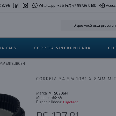
2-3795
Whatsapp: +55 (47) 47 99726-0130
Acess
IA EM V
CORREIA SINCRONIZADA
OU
8MM MITSUBOSHI
CORREIA S4,5M 1031 X 8MM MI
Marca:
MITSUBOSHI
Modelo:
56865
Disponibilidade:
Esgotado