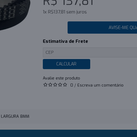
R$ 137,81
1x R$137,81 sem juros
AVISE-ME QU
Estimativa de Frete
CALCULAR
0
/
Escreva um comentário
 - LARGURA 8MM