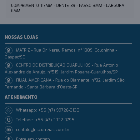
COMPRIMENTO 117MM - DENTE 39 - PASSO 3MM - LARGURA
6MM
NOSSAS LOJAS
MATRIZ - Rua Dr. Nereu Ramos, n° 1309, Coloninha -
Gaspar/SC
CENTRO DE DISTRIBUIÇÃO GUARULHOS - Rua Antonio
Alexandre de Araujo, nº519, Jardim Rosana-Guarulhos/SP
FILIAL AMERICANA - Rua do Diamante, nº82, Jardim São
Fernando - Santa Bárbara d'Oeste-SP
ATENDIMENTO
Whatsapp: +55 (47) 99726-0130
Telefone: +55 (47) 3332-3795
contato@rjscorreias.com.br
Entre em contato