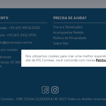
ENTO
PRECISA DE AJUDA?
Troca e Devoluções
sapp: +55 (47) 99726-0130
Acompanhar Pedido
one: +55 (47) 3332-3795
Política de Privacidade
to@rjscorreias.com.br
Sobre Nós
 em contato
Nós utilizamos cookies para criar uma melhor experiê
dimento:
site da RJS Correias, você concorda com nossa
Políti
Sexta: 07:30h até 12h e das
8h
 Correias - CNPJ: 03.644.322/0001-61 © 2023 Todos os direitos reserva