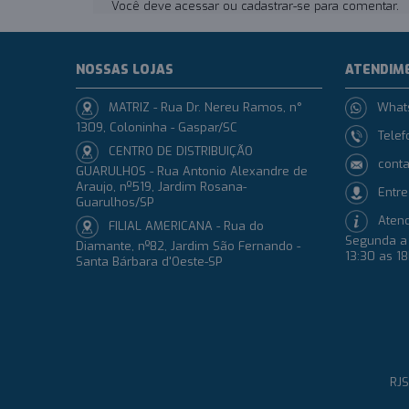
Você deve
acessar
ou
cadastrar-se
para comentar.
NOSSAS LOJAS
ATENDIM
MATRIZ - Rua Dr. Nereu Ramos, n°
What
1309, Coloninha - Gaspar/SC
Telef
CENTRO DE DISTRIBUIÇÃO
conta
GUARULHOS - Rua Antonio Alexandre de
Araujo, nº519, Jardim Rosana-
Entre
Guarulhos/SP
Aten
FILIAL AMERICANA - Rua do
Segunda a 
Diamante, nº82, Jardim São Fernando -
13:30 as 1
Santa Bárbara d'Oeste-SP
RJS