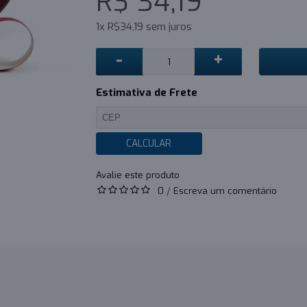
R$ 34,19
1x R$34,19 sem juros
-
+
Estimativa de Frete
CALCULAR
0
/
Escreva um comentário