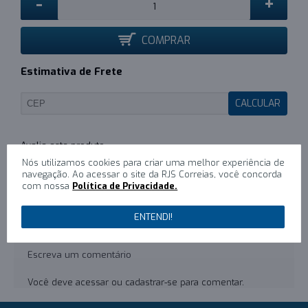
-
+
COMPRAR
Estimativa de Frete
CALCULAR
0
/
Escreva um comentário
Nós utilizamos cookies para criar uma melhor experiência de
navegação. Ao acessar o site da RJS Correias, você concorda
com nossa
Política de Privacidade.
COMENTÁRIOS (0)
ENTENDI!
Não há comentários para este produto.
Escreva um comentário
Você deve
acessar
ou
cadastrar-se
para comentar.