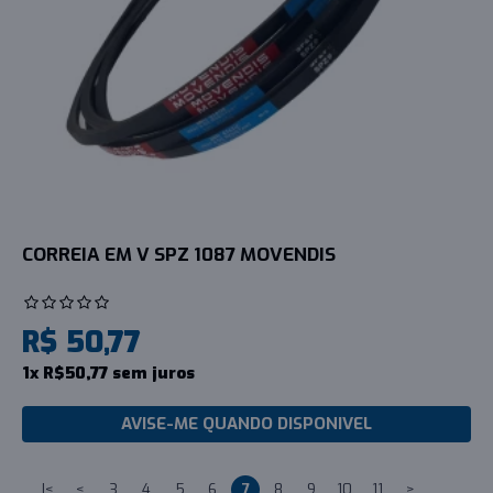
CORREIA EM V SPZ 1087 MOVENDIS
R$ 50,77
1x R$50,77 sem juros
AVISE-ME QUANDO DISPONIVEL
|<
<
3
4
5
6
7
8
9
10
11
>