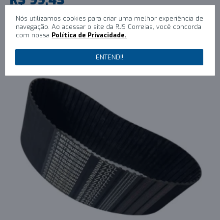
1x R$99,43 sem juros
Nós utilizamos cookies para criar uma melhor experiência de
navegação. Ao acessar o site da RJS Correias, você concorda
COMPRAR
com nossa
Política de Privacidade.
ENTENDI!