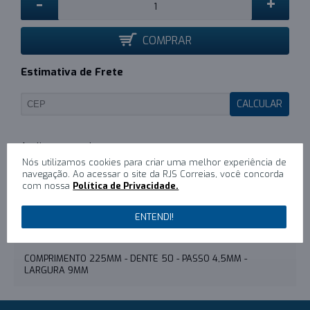
-
+
COMPRAR
Estimativa de Frete
CALCULAR
Nós utilizamos cookies para criar uma melhor experiência de
0
/
Escreva um comentário
navegação. Ao acessar o site da RJS Correias, você concorda
com nossa
Política de Privacidade.
DESCRIÇÃO
ENTENDI!
COMENTÁRIOS (0)
COMPRIMENTO 225MM - DENTE 50 - PASSO 4,5MM -
LARGURA 9MM