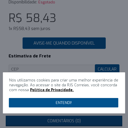
Disponibilidade:
Esgotado
R$ 58,43
1x R$58,43 sem juros
AVISE-ME QUANDO DISPONÍVEL
Estimativa de Frete
CALCULAR
Nós utilizamos cookies para criar uma melhor experiência de
navegação. Ao acessar o site da RJS Correias, você concorda
com nossa
Política de Privacidade.
0
/
Escreva um comentário
ENTENDI!
DESCRIÇÃO
COMENTÁRIOS (0)