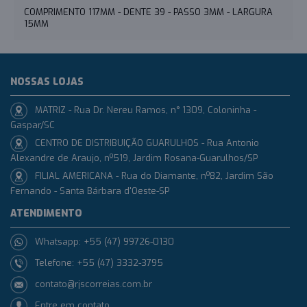
COMPRIMENTO 117MM - DENTE 39 - PASSO 3MM - LARGURA
15MM
NOSSAS LOJAS
MATRIZ - Rua Dr. Nereu Ramos, n° 1309, Coloninha -
Gaspar/SC
CENTRO DE DISTRIBUIÇÃO GUARULHOS - Rua Antonio
Alexandre de Araujo, nº519, Jardim Rosana-Guarulhos/SP
FILIAL AMERICANA - Rua do Diamante, nº82, Jardim São
Fernando - Santa Bárbara d'Oeste-SP
ATENDIMENTO
Whatsapp: +55 (47) 99726-0130
Telefone: +55 (47) 3332-3795
contato@rjscorreias.com.br
Entre em contato